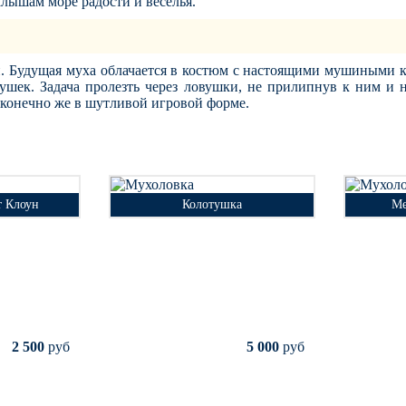
лышам море радости и веселья.
. Будущая муха облачается в костюм с настоящими мушиными к
шек. Задача пролезть через ловушки, не прилипнув к ним и н
 конечно же в шутливой игровой форме.
т Клоун
Колотушка
М
т Клоун
Колотушка
Ме
мая
Необходимая
2х2м
2х2м
ка
площадка
тво
Количество
2 чел
6 чел
в
игроков
00
руб
5 000
2 500
руб
5 000
руб