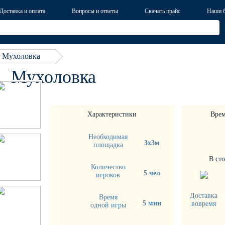
Доставка и оплата
Вопросы и ответы
Скачать прайс
Наши 
Мухоловка
Мухоловка
Характеристики
Врем
Необходимая
3х3м
площадка
В ст
Количество
5 чел
игроков
Доставка
Время
5 мин
вовремя
одной игры