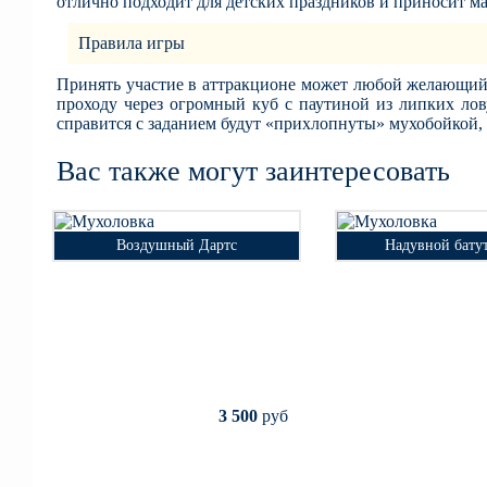
отлично подходит для детских праздников и приносит ма
Правила игры
Принять участие в аттракционе может любой желающий
проходу через огромный куб с паутиной из липких лову
справится с заданием будут «прихлопнуты» мухобойкой,
Вас также могут заинтересовать
Воздушный Дартс
Надувной бату
Воздушный Дартс
Надувной бату
Необходимая
Необходи
1х1м
3х3м
площадка
площад
Количество
Количес
5 чел
3 чел
игроков
игроко
руб
3 500
руб
2 5
3 500
руб