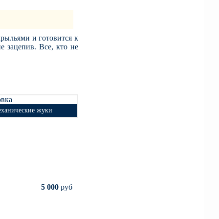
16-03-2018
День работников ЖКХ - 16
марта 2018
рыльями и готовится к
е зацепив. Все, кто не
еханические жуки
ханические жуки
Необходимая
площадка
Количество
игроков
руб
5 000
5 000
руб