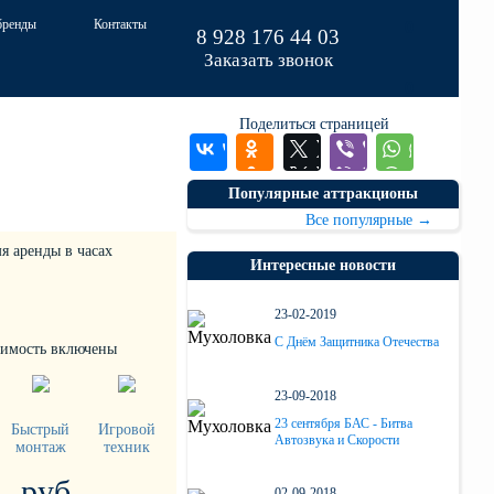
бренды
Контакты
0
8 928 176 44 03
Заказать звонок
0
Поделиться страницей
Популярные аттракционы
Все популярные
→
я аренды в часах
Интересные новости
23-02-2019
С Днём Защитника Отечества
оимость включены
23-09-2018
23 сентября БАС - Битва
Быстрый
Игровой
Автозвука и Скорости
монтаж
техник
руб
02-09-2018